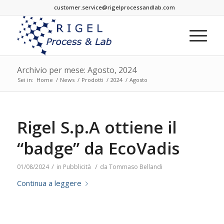
customer.service@rigelprocessandlab.com
Archivio per mese: Agosto, 2024
Sei in:
Home
/
News
/
Prodotti
/
2024
/
Agosto
Rigel S.p.A ottiene il
“badge” da EcoVadis
/
/
01/08/2024
in
Pubblicità
da
Tommaso Bellandi
Continua a leggere