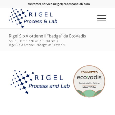
customer.service@rigelprocessandlab.com
Rigel S.p.A ottiene il “badge” da EcoVadis
Sei in:
Home
/
News
/
Pubblicità
/
Rigel S.p.A ottiene il “badge” da EcoVadis