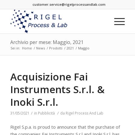
customer.service@rigelprocessandlab.com
Archivio per mese: Maggio, 2021
Sei in:
Home
/
News
/
Prodotti
/
2021
/
Maggio
Acquisizione Fai
Instruments S.r.l. &
Inoki S.r.l.
/
/
31/05/2021
in
Pubblicità
da
Rigel Process And Lab
Rigel S.p.a. is proud to announce that the purchase of
the companies Fai Instruments S.r.l and Inoki S.r.l. has