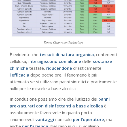
Fonte: Cleanroom Technology
È evidente che
tessuti di natura organica
, contenenti
cellulosa,
interagiscono con alcune
delle
sostanze
chimiche
testate,
riducendone
drasticamente
l’efficacia
dopo poche ore. Il fenomeno è più
attenuato se si utilizzano panni sintetici e praticamente
nullo per le miscele a base alcolica.
In conclusione possiamo dire che l’utilizzo dei
panni
pre-saturati con disinfettanti a base alcolica
è
assolutamente favorevole in quanto porta
innumerevoli
vantaggi
non solo
per
l’operatore
, ma
anche
per
l’azienda
. Nel caso in cui si vogliano