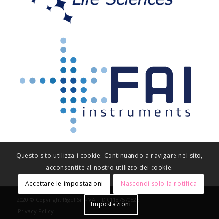
Questo sito utilizza i cookie. Continuando a navigare nel sito,
acconsentite al nostro utilizzo dei cookie.
Accettare le impostazioni
Nascondi solo la notifica
2020 © Copyright Rigel Srl - VAT ID 01187570526
Impostazioni
Privacy Policy