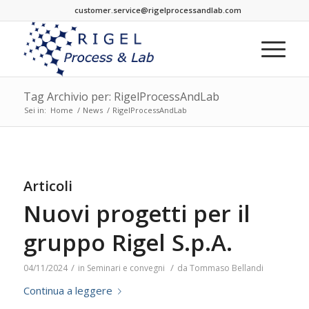
customer.service@rigelprocessandlab.com
Tag Archivio per: RigelProcessAndLab
Sei in:
Home
/
News
/
RigelProcessAndLab
Articoli
Nuovi progetti per il
gruppo Rigel S.p.A.
/
/
04/11/2024
in
Seminari e convegni
da
Tommaso Bellandi
Continua a leggere