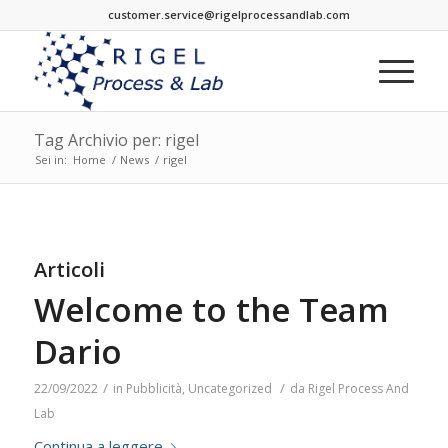
customer.service@rigelprocessandlab.com
Tag Archivio per: rigel
Sei in:
Home
/
News
/
rigel
Articoli
Welcome to the Team
Dario
/
/
22/09/2022
in
Pubblicità
,
Uncategorized
da
Rigel Process And
Lab
Continua a leggere